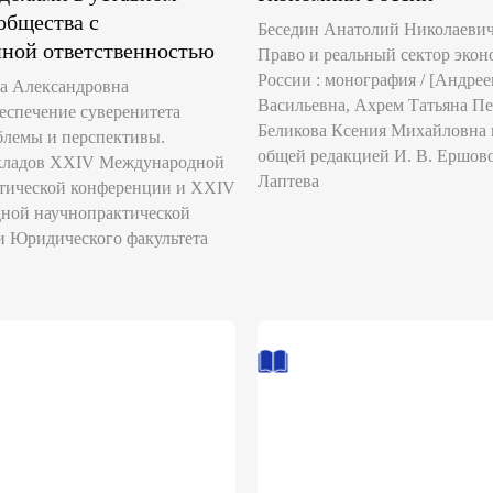
общества с
Беседин Анатолий Николаевич-§
нной ответственностью
Право и реальный сектор эко
России : монография / [Андре
а Александровна
Васильевна, Ахрем Татьяна Пе
еспечение суверенитета
Беликова Ксения Михайловна и 
блемы и перспективы.
общей редакцией И. В. Ершово
кладов XXIV Международной
Лаптева
ктической конференции и XXIV
ной научнопрактической
 Юридического факультета