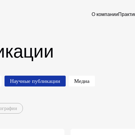
О компании
Практи
икации
Научные публикации
Медиа
ографии