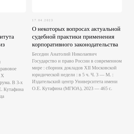
17.04.2023
О некоторых вопросах актуальной
итута
судебной практики применения
из
корпоративного законодательства
Беседин Анатолий Николаевич
Государство и право России в современном
ч
мире : сборник докладов XII Московской
правовое
юридической недели : в 5 ч. Ч. 3 — М. :
 X
Издательский центр Университета имени
ума. В 3-х
О.Е. Кутафина (МГЮА), 2023 — 465 с.
Е. Кутафина
да