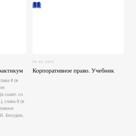
09.04.2026
рактикум
Корпоративное право. Учебник
лава 8 (в
дин
в соавт. со
 глава 8 (в
ативное
.Н. Беседин.