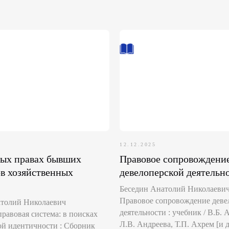
12.12.2025
рых правах бывших
Правовое сопровождени
в хозяйственных
девелоперской деятельн
Беседин Анатолий Николаевич- 
Правовое сопровождение деве
атолий Николаевич
деятельности : учебник / В.Б. 
правовая система: в поисках
Л.В. Андреева, Т.П. Ахрем [и др
й идентичности : Сборник