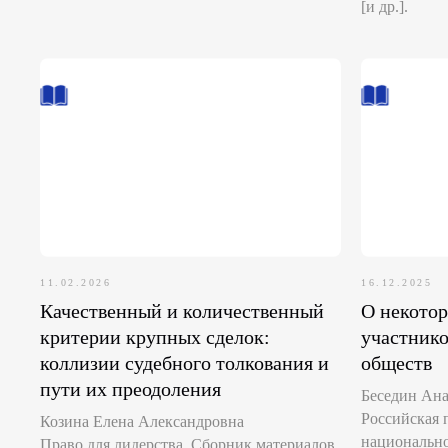
[и др.].
11.02.2026
16.12.2025
Качественный и количественный
О некото
критерии крупных сделок:
участнико
коллизии судебного толкования и
обществ
пути их преодоления
Беседин Ан
Российская 
Козина Елена Александровна
национально
Право для лидерства. Сборник материалов