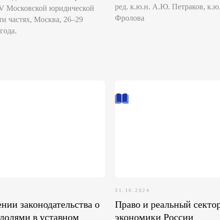
ред. к.ю.н. А.Ю. Петраков, к.ю.
IV Московской юридической
Фролова
ти частях, Москва, 26–29
года.
31.10.2024
нии законодательства о
Право и реальный секто
 долями в уставном
экономики России