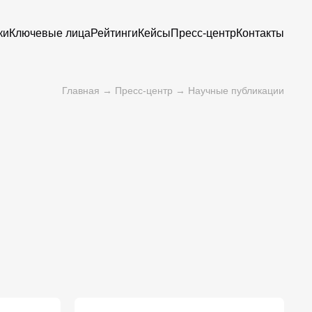
ки
Ключевые лица
Рейтинги
Кейсы
Пресс-центр
Контакты
Главная
→
Пресс-центр
→ Научные публикации