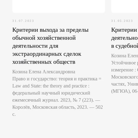
31.07.2023
31.05.2023
Критерии выхода за пределы
Критерии
обычной хозяйственной
деятельно
деятельности для
в судебно
экстраординарных сделок
Козина Елен
хозяйственных обществ
Устойчивое 
измерение :
Козина Елена Александровна
Московского
Право и государство: теория и практика =
частях, Уни
Law and State: the theory and practice :
(МГЮА), 06–
федеральный научный юридический
ежемесячный журнал. 2023, № 7 (223). —
Королёв, Московская область, 2023. — 502
с.