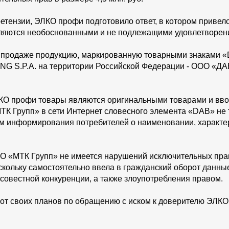
тензии, ЭЛКО профи подготовило ответ, в котором привело 
ляются необоснованными и не подлежащими удовлетворен
к продаже продукцию, маркированную товарными знаками «
G S.P.A. на территории Российской Федерации - ООО «ДА
О профи товары являются оригинальными товарами и вводя
ТК Групп» в сети Интернет словесного элемента «DAB» не 
 информирования потребителей о наименовании, характери
О «МТК Групп» не имеется нарушений исключительных прав
скольку самостоятельно ввела в гражданский оборот данн
совестной конкуренции, а также злоупотребления правом.
от своих планов по обращению с иском к доверителю ЭЛКО