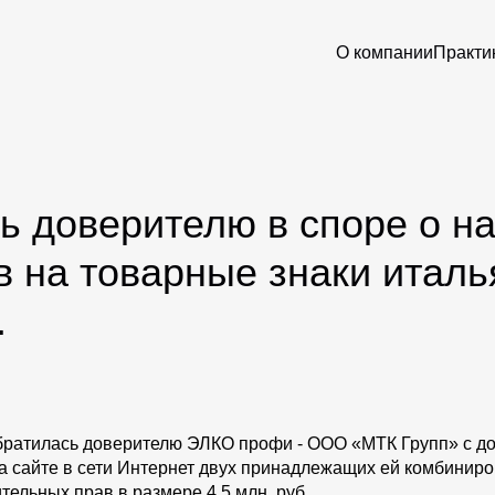
О компании
Практи
 доверителю в споре о н
 на товарные знаки италь
.
ратилась доверителю ЭЛКО профи - ООО «МТК Групп» с дос
на сайте в сети Интернет двух принадлежащих ей комбинир
ельных прав в размере 4,5 млн. руб.