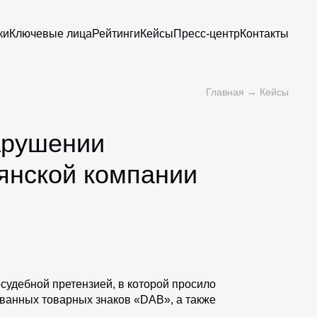
ки
Ключевые лица
Рейтинги
Кейсы
Пресс-центр
Контакты
Главная
→
Кейсы
арушении
янской компании
удебной претензией, в которой просило
ованных товарных знаков «DAB», а также