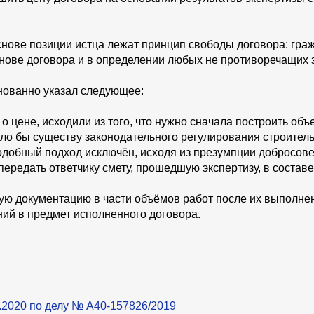
снове позиции истца лежат принцип свободы договора: гра
снове договора и в определении любых не противоречащих 
нованно указал следующее:
 цене, исходили из того, что нужно сначала построить объ
чило бы существу законодательного регулирования строител
добный подход исключён, исходя из презумпции добросове
передать ответчику смету, прошедшую экспертизу, в состав
ую документацию в части объёмов работ после их выполне
ний в предмет исполненного договора.
0.2020 по делу № А40-157826/2019