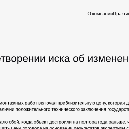
О компании
Практи
етворении иска об измене
монтажных работ включал приблизительную цену, которая 
аличии положительного технического заключения государст
ало сбой, когда объект достроили на полтора года раньше, 
ьшить цену договора на основании результатов экспертизы