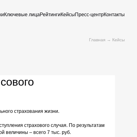
ки
Ключевые лица
Рейтинги
Кейсы
Пресс-центр
Контакты
Главная
→
Кейсы
сового
ьного страхования жизни.
ступления страхового случая. По результатам
 величины – всего 7 тыс. руб.