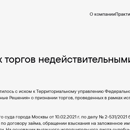
О компании
Практ
 торгов недействительным
тилось с иском к Территориальному управлению Федеральн
ые Решения» о признании торгов, проведенных в рамках ис
о суда города Москвы от 10.02.2021 г. по делу № 2-531/202
и по договору займа, обращении взыскания на заложенное им
ти. На основании выданного исполнительного листа судеб