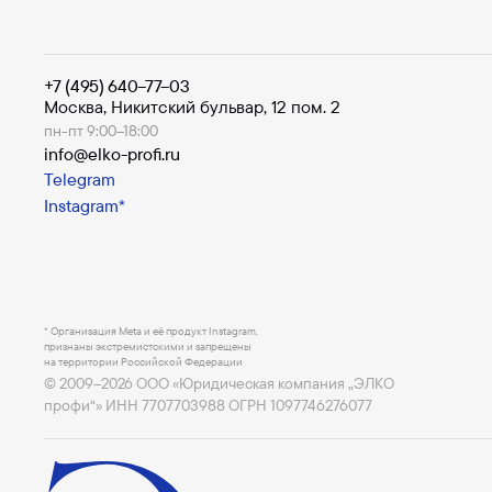
+7 (495) 640–77–03
Москва, Никитский бульвар, 12 пом. 2
пн-пт 9:00–18:00
info@elko-profi.ru
Telegram
Instagram*
* Организация Meta и её продукт Instagram,
признаны экстремистскими и запрещены
на территории Российской Федерации
© 2009–
2026
ООО «Юридическая компания „ЭЛКО
профи“» ИНН 7707703988 ОГРН 1097746276077