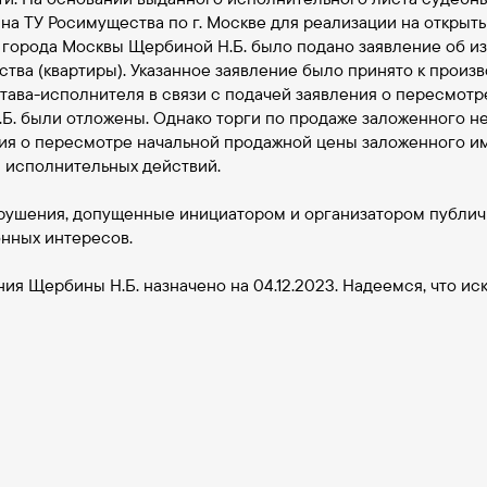
на ТУ Росимущества по г. Москве для реализации на открыты
 города Москвы Щербиной Н.Б. было подано заявление об 
ва (квартиры). Указанное заявление было принято к произво
ава-исполнителя в связи с подачей заявления о пересмот
Б. были отложены. Однако торги по продаже заложенного н
ия о пересмотре начальной продажной цены заложенного и
 исполнительных действий.
рушения, допущенные инициатором и организатором публичн
онных интересов.
я Щербины Н.Б. назначено на 04.12.2023. Надеемся, что ис