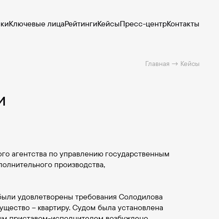
ики
Ключевые лица
Рейтинги
Кейсы
Пресс-центр
Контакты
Главная
→
Кейсы
и
ого агентства по управлению государственным
полнительного производства,
1 были удовлетворены требования Солодилова
ущество – квартиру. Судом была установлена
ным приставом-исполнителем возбуждено