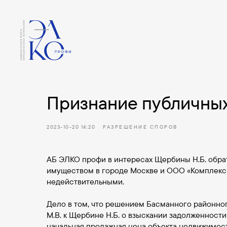
Признание публичных
2023-10-20 14:20
РАЗРЕШЕНИЕ СПОРОВ
АБ ЭЛКО профи в интересах Щербины Н.Б. обра
имуществом в городе Москве и ООО «Комплексн
недействительными.
Дело в том, что решением Басманного районног
М.В. к Щербине Н.Б. о взыскании задолженност
начальная продажная цена объекта недвижимос